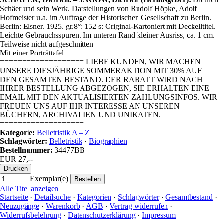
Schäer und sein Werk. Darstellungen von Rudolf Höpke, Adolf
Hofmeister u.a. im Auftrage der Historischen Gesellschaft zu Berlin.
Berlin: Elsner. 1925. gr.8°: 152 s: Original-Kartoniert mit Deckelltitel.
Leichte Gebrauchsspuren. Im unteren Rand kleiner Ausriss, ca. 1 cm.
Teilweise nicht aufgeschnitten
Mit einer Porträttafel.
=================== LIEBE KUNDEN, WIR MACHEN
UNSERE DIESJÄHRIGE SOMMERAKTION MIT 30% AUF
DEN GESAMTEN BESTAND. DER RABATT WIRD NACH
IHRER BESTELLUNG ABGEZOGEN, SIE ERHALTEN EINE
EMAIL MIT DEN AKTUALISIERTEN ZAHLUNGSINFOS. WIR
FREUEN UNS AUF IHR INTERESSE AN UNSEREN
BÜCHERN, ARCHIVALIEN UND UNIKATEN.
===================
Kategorie:
Belletristik A – Z
Schlagwörter:
Belletristik
·
Biographien
Bestellnummer:
34477BB
EUR 27,--
Exemplar(e)
Alle Titel anzeigen
Startseite
·
Detailsuche
·
Kategorien
·
Schlagwörter
·
Gesamtbestand
·
Neuzugänge
·
Warenkorb
·
AGB
·
Vertrag widerrufen
·
Widerrufsbelehrung
·
Datenschutzerklärung
·
Impressum