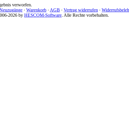
gebnis verworfen.
Neuzugänge
·
Warenkorb
·
AGB
·
Vertrag widerrufen
·
Widerrufsbele
 2006-2026 by
HESCOM-Software
. Alle Rechte vorbehalten.