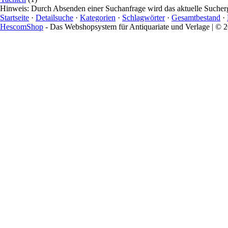
Hinweis: Durch Absenden einer Suchanfrage wird das aktuelle Sucher
Startseite
·
Detailsuche
·
Kategorien
·
Schlagwörter
·
Gesamtbestand
·
HescomShop
- Das Webshopsystem für Antiquariate und Verlage | ©