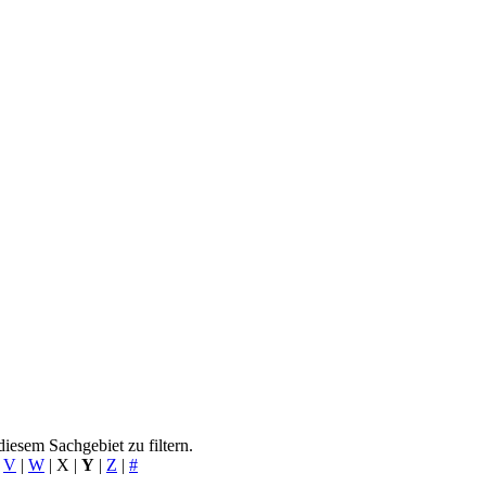
iesem Sachgebiet zu filtern.
|
V
|
W
|
X
|
Y
|
Z
|
#