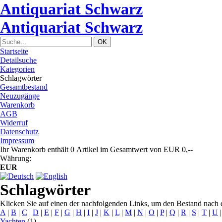
Antiquariat Schwarz
Antiquariat Schwarz
Startseite
Detailsuche
Kategorien
Schlagwörter
Gesamtbestand
Neuzugänge
Warenkorb
AGB
Widerruf
Datenschutz
Impressum
Ihr Warenkorb enthält 0 Artikel im Gesamtwert von EUR 0,--
Währung:
EUR
Schlagwörter
Klicken Sie auf einen der nachfolgenden Links, um den Bestand nach d
A
|
B
|
C
|
D
|
E
|
F
|
G
|
H
|
I
|
J
|
K
|
L
|
M
|
N
|
O
|
P
|
Q
|
R
|
S
|
T
|
U
Yachten
(1)