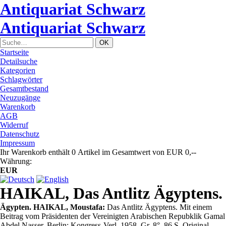
Antiquariat Schwarz
Antiquariat Schwarz
Startseite
Detailsuche
Kategorien
Schlagwörter
Gesamtbestand
Neuzugänge
Warenkorb
AGB
Widerruf
Datenschutz
Impressum
Ihr Warenkorb enthält 0 Artikel im Gesamtwert von EUR 0,--
Währung:
EUR
HAIKAL, Das Antlitz Ägyptens.
Ägypten. HAIKAL, Moustafa:
Das Antlitz Ägyptens. Mit einem
Beitrag vom Präsidenten der Vereinigten Arabischen Repubklik Gamal
Abdel Nasser. Berlin: Kongress-Verl. 1958. Gr. 8°. 86 S. Original