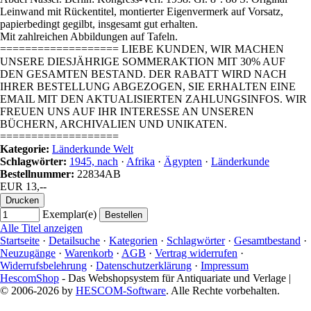
Leinwand mit Rückentitel, montierter Eigenvermerk auf Vorsatz,
papierbedingt gegilbt, insgesamt gut erhalten.
Mit zahlreichen Abbildungen auf Tafeln.
=================== LIEBE KUNDEN, WIR MACHEN
UNSERE DIESJÄHRIGE SOMMERAKTION MIT 30% AUF
DEN GESAMTEN BESTAND. DER RABATT WIRD NACH
IHRER BESTELLUNG ABGEZOGEN, SIE ERHALTEN EINE
EMAIL MIT DEN AKTUALISIERTEN ZAHLUNGSINFOS. WIR
FREUEN UNS AUF IHR INTERESSE AN UNSEREN
BÜCHERN, ARCHIVALIEN UND UNIKATEN.
===================
Kategorie:
Länderkunde Welt
Schlagwörter:
1945, nach
·
Afrika
·
Ägypten
·
Länderkunde
Bestellnummer:
22834AB
EUR 13,--
Exemplar(e)
Alle Titel anzeigen
Startseite
·
Detailsuche
·
Kategorien
·
Schlagwörter
·
Gesamtbestand
·
Neuzugänge
·
Warenkorb
·
AGB
·
Vertrag widerrufen
·
Widerrufsbelehrung
·
Datenschutzerklärung
·
Impressum
HescomShop
- Das Webshopsystem für Antiquariate und Verlage |
© 2006-2026 by
HESCOM-Software
. Alle Rechte vorbehalten.