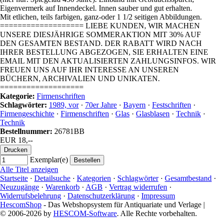
Eigenvermerk auf Innendeckel. Innen sauber und gut erhalten.
Mit etlichen, teils farbigen, ganz-oder 1 1/2 seitigen Abbildungen.
=================== LIEBE KUNDEN, WIR MACHEN
UNSERE DIESJÄHRIGE SOMMERAKTION MIT 30% AUF
DEN GESAMTEN BESTAND. DER RABATT WIRD NACH
IHRER BESTELLUNG ABGEZOGEN, SIE ERHALTEN EINE
EMAIL MIT DEN AKTUALISIERTEN ZAHLUNGSINFOS. WIR
FREUEN UNS AUF IHR INTERESSE AN UNSEREN
BÜCHERN, ARCHIVALIEN UND UNIKATEN.
===================
Kategorie:
Firmenschriften
Schlagwörter:
1989, vor
·
70er Jahre
·
Bayern
·
Festschriften
·
Firmengeschichte
·
Firmenschriften
·
Glas
·
Glasblasen
·
Technik
·
Technik
Bestellnummer:
26781BB
EUR 18,--
Exemplar(e)
Alle Titel anzeigen
Startseite
·
Detailsuche
·
Kategorien
·
Schlagwörter
·
Gesamtbestand
·
Neuzugänge
·
Warenkorb
·
AGB
·
Vertrag widerrufen
·
Widerrufsbelehrung
·
Datenschutzerklärung
·
Impressum
HescomShop
- Das Webshopsystem für Antiquariate und Verlage |
© 2006-2026 by
HESCOM-Software
. Alle Rechte vorbehalten.