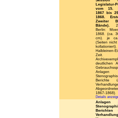
Session 
Legislatur-P
vom 15. 
1867 bis 29
1868. Erst
Zweiter 
Bände).
2 
Berlin: Moe
1868. (ca. 3
cm). je ca
(Seiten nich
kollationiert)
Halbleinen-E
Zeit. Eh
Archivexem
deutlichen A
Gebrauchss
Anlagen
Stenographi
Berichte 
Verhandlung
Abgeordnete
1867-1868).
Details anzei
Anlagen
Stenograph
Berichten 
Verhandlu