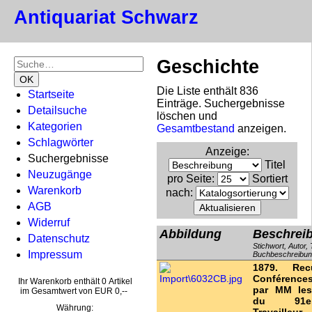
Antiquariat Schwarz
Geschichte
Die Liste enthält 836
Startseite
Einträge. Suchergebnisse
Detailsuche
löschen und
Kategorien
Gesamtbestand
anzeigen.
Schlagwörter
Anzeige
:
Suchergebnisse
Titel
Neuzugänge
pro Seite
:
Sortiert
Warenkorb
nach
:
AGB
Widerruf
Abbildung
Beschrei
Datenschutz
Stichwort, Autor, T
Impressum
Buchbeschreibu
1879. Rec
Conférence
Ihr Warenkorb enthält 0 Artikel
par MM les 
im Gesamtwert von EUR 0,--
du 91
Währung: