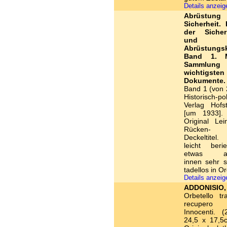
Details anzei
Abrüstu
Sicherheit.
der Sicherh
und
Abrüstungsk
Band 1. M
Sammlu
wichtigsten
Dokumente.
Band 1 (von 2
Historisch-pol
Verlag Hofst
[um 1933].
Original Le
Rücken
Deckeltitel
leicht ber
etwas ang
innen sehr 
tadellos in O
Details anzei
ADDONISIO,
Orbetello tr
recupero
Innocenti. (
24,5 x 17,5