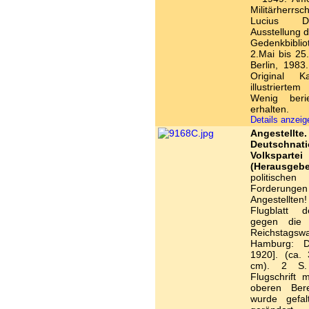
Militärherrs
Lucius D
Ausstellung 
Gedenkbibli
2.Mai bis 25
Berlin, 1983
Original K
illustriertem 
Wenig beri
erhalten.
Details anzei
Angeste
Deutschnati
Volkspartei
(Herausgebe
politischen
Forderun
Angestellten!
Flugblatt 
gegen die
Reichstagswa
Hamburg: D
1920]. (ca.
cm). 2 S. 
Flugschrift m
oberen Bere
wurde gefal