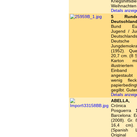
Kriegshilfsdie
Weihnachten
Details anzei
5 Rund
Deutschland
Bund Euro
Jugend / Ju
Deutsch
Deutsche
Jungdemokra
(1952). Qu
20,7 cm. (8 S
Karton mi
illustriertem 
Einband
angestaubt
wenig fleck
papierbedi
gegilbt. Gute
Details anzei
ABELLA, 
Crónica
Posguerra 1
Barcelona: E
(2008). Gr. 
16,4 cm)
(Spanish L
Original