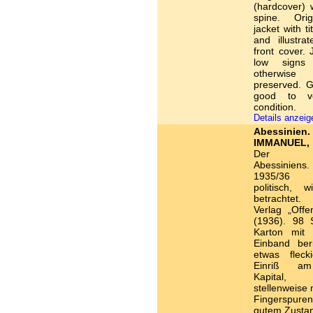
(hardcover) w
spine. Orig
jacket with ti
and illustrat
front cover. 
low signs
otherwi
preserved. G
good to v
condition.
Details anzei
Abessin
IMMANUEL, F
Der Unt
Abessiniens.
1935/36 mil
politisch, wi
betrachtet
Verlag „Offe
(1936). 98 S
Karton mit D
Einband ber
etwas flecki
Einriß a
Kapital
stellenweise 
Fingerspuren
gutem Zusta