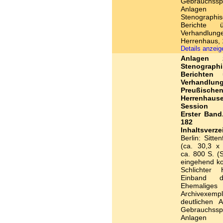
Gebrauchss
Anlagen
Stenographi
Berichte 
Verhandlung
Herrenhaus, 
Details anzei
Anlagen
Stenograph
Berichten 
Verhandlu
Preußische
Herrenhaus
Session 
Erster Band.
182 n
Inhaltsverze
Berlin: Sitte
(ca. 30,3 x
ca. 800 S. (S
eingehend kol
Schlichter H
Einband d
Ehemaliges
Archivexem
deutlichen A
Gebrauchss
Anlagen