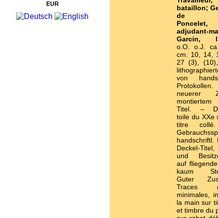
Travailleur
EUR
bataillon; G
de bata
Poncelet, 
adjudant-ma
Garcin, li
o.O. o.J. c
cm. 10, 14, 
27 (3), (10)
lithographie
von handsch
Protokollen.
neuerer 
montiertem
Titel. – De
toile du XXe 
titre collé
Gebrauchssp
handschriftl.
Deckel-Titel
und Besitze
auf fliegend
kaum Stock
Guter Zu
Traces d’ut
minimales, in
la main sur tit
et timbre du 