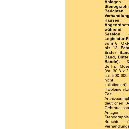
Anlagen
Stenograph
Berichten 
Verhandlu
Hause
Abgeordnet
während
Session 
Legislatur-P
vom 6. Okt
bis 12. Feb
Erster Band
Band, Dritte
Bände).
3 
Berlin: Moe
(ca. 30,3 x 2
ca. 500-600 
nicht ei
kollationiert)
Halbleinen-E
Zeit. Eh
Archivexem
deutlichen A
Gebrauchss
Anlagen
Stenographi
Berichte 
Verhandlung