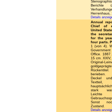
Stenographi
Berichte 
Verhandlung
Herrenhaus, 
Details anzei
Annual repo
Chief of e
United State
the secreta
for the yea
four parts. P
1 (von 4). W
Government
Office. 1887.
15 cm. XXIV,
Original-Le
goldgeprägt
Rückentitel
berieben. 
Deckel und
Textteil, 
hauptsächli
stark wasse
Leichte
Gebrauchssp
Sonst no
Zustand.
Details anzei