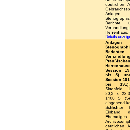
deutlichen A
Gebrauchss
Anlagen
Stenographi
Berichte 
Verhandlung
Herrenhaus, 
Details anzei
Anlagen
Stenograph
Berichten 
Verhandlu
Preußische
Herrenhaus
Session 19
bis 5) un
Session 1914
bis 191).
Sittenfeld. 
30,3 x 22,3
1400 S. (Se
eingehend kol
Schlichter H
Einband d
Ehemaliges
Archivexem
deutlichen A