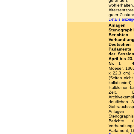
geränder
wohlerhalten.
Altersentspr
guter Zustan
Details anzei
Anlagen
Stenograph
Berichten 
Verhandlu
Deutsche
Parlaments
der Sessio
April bis 23
Nr. 1 – 4
Moeser. 1868
x 22,3 cm). 
(Seiten nich
kollationiert)
Halbleinen-E
Zeit. Eh
Archivexem
deutlichen A
Gebrauchss
Anlagen
Stenographi
Berichte 
Verhandlung
Parlament, 1