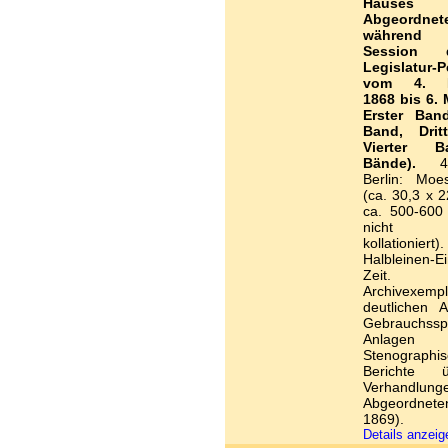
Hause
Abgeordnet
während
Session 
Legislatur-P
vom 4. N
1868 bis 6. 
Erster Band
Band, Drit
Vierter 
Bände).
4 
Berlin: Moe
(ca. 30,3 x 2
ca. 500-600 
nicht ei
kollationiert)
Halbleinen-E
Zeit. Eh
Archivexem
deutlichen A
Gebrauchss
Anlagen
Stenographi
Berichte 
Verhandlung
Abgeordnete
1869).
Details anzei