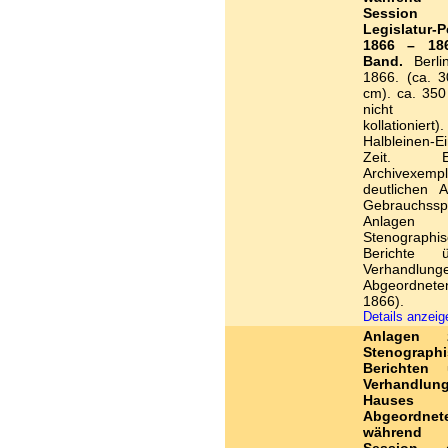
Session
Legislatur-P
1866 – 186
Band.
Berli
1866. (ca. 3
cm). ca. 350
nicht ei
kollationiert)
Halbleinen-E
Zeit. Eh
Archivexem
deutlichen A
Gebrauchss
Anlagen
Stenographi
Berichte 
Verhandlung
Abgeordnete
1866).
Details anzei
Anlagen
Stenograph
Berichten 
Verhandlu
Hause
Abgeordnet
während