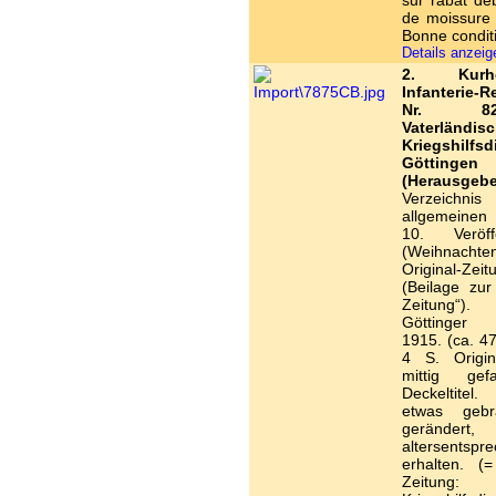
sur rabat dé
de moissure 
Bonne condit
Details anzei
2. Kurhe
Infanterie-
Nr. 8
Vaterländisc
Kriegshilfsd
Göttingen
(Herausgebe
Verzeich
allgemeinen
10. Veröffe
(Weihnacht
Original-Zeit
(Beilage zur
Zeitung“). 
Göttinger 
1915. (ca. 4
4 S. Origina
mittig gefa
Deckeltitel
etwas gebr
gerändert,
altersentspr
erhalten. (=
Zeitung: