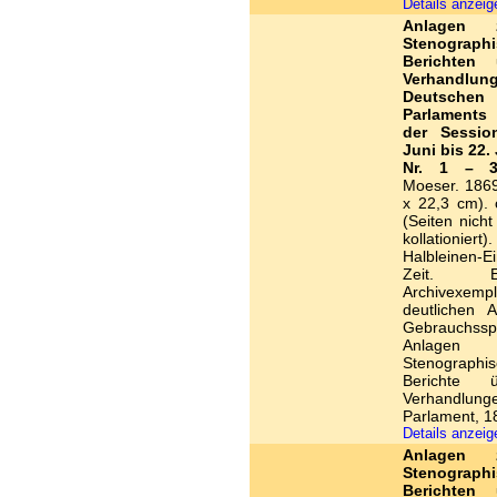
Details anzei
Anlagen
Stenograph
Berichten 
Verhandlu
Deutsche
Parlaments
der Sessio
Juni bis 22.
Nr. 1 – 3
Moeser. 1869
x 22,3 cm). 
(Seiten nich
kollationiert)
Halbleinen-E
Zeit. Eh
Archivexem
deutlichen A
Gebrauchss
Anlagen
Stenographi
Berichte 
Verhandlung
Parlament, 1
Details anzei
Anlagen
Stenograph
Berichten 