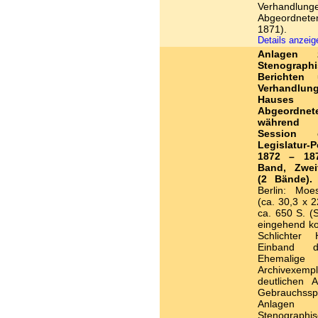
Verhandlung
Abgeordnete
1871).
Details anzei
Anlagen
Stenograph
Berichten 
Verhandlu
Hause
Abgeordnet
während
Session 
Legislatur-P
1872 – 187
Band, Zwei
(2 Bände).
Berlin: Moe
(ca. 30,3 x 2
ca. 650 S. (S
eingehend kol
Schlichter H
Einband d
Ehemalige
Archivexem
deutlichen A
Gebrauchss
Anlagen
Stenographi