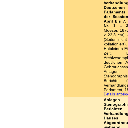
Verhandlu
Deutsche
Parlaments
der Sessio
April bis 7.
Nr. 1 – 3
Moeser. 1870
x 22,3 cm). 
(Seiten nich
kollationiert)
Halbleinen-E
Zeit. Eh
Archivexem
deutlichen A
Gebrauchss
Anlagen
Stenographi
Berichte 
Verhandlung
Parlament, 1
Details anzei
Anlagen
Stenograph
Berichten 
Verhandlu
Hause
Abgeordnet
während