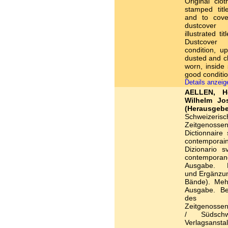
Original clot
stamped titl
and to cover
dustcov
illustrated tit
Dustcover
condition, u
dusted and cl
worn, inside s
good conditio
Details anzei
AELLEN, H
Wilhelm Jo
(Herausgebe
Schweizerisc
Zeitgenossen
Dictionnaire
contempo
Dizionario s
contempor
Ausgabe. H
und Ergänzu
Bände). Meh
Ausgabe. Be
des Sc
Zeitgenossen
/ Südschwe
Verlagsansta