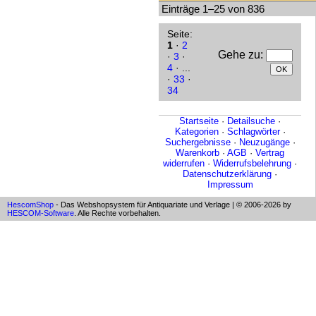
Einträge 1–25 von 836
Seite:
1
·
2
Gehe zu
:
·
3
·
4
· ...
·
33
·
34
Startseite
·
Detailsuche
·
Kategorien
·
Schlagwörter
·
Suchergebnisse
·
Neuzugänge
·
Warenkorb
·
AGB
·
Vertrag
widerrufen
·
Widerrufsbelehrung
·
Datenschutzerklärung
·
Impressum
HescomShop
- Das Webshopsystem für Antiquariate und Verlage | © 2006-2026 by
HESCOM-Software
. Alle Rechte vorbehalten.