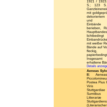
1921 / 1923.
S.; 123 S. 
Ganzleinene
mit goldgepr
dekorierte
und Deck
Einbände
berieben, R
Hauptbandes
lichtbedingt 
Einbandrück
mit weißer Re
Bände auf Vor
fleckig
papierbeding
Insgesa
erhaltene Bä
Details anzei
Aeneas Sylv
II:
Aeneas 
Piccolomin
Postea Pius I
Viris Illu
Stuttgardiae 
Sumtibus S
Litterariæ
Stuttgardiens
(Literarisc