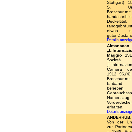
Stuttgart). 1
S. Unbe
Broschur mi
handschriftli
Deckeltite
randgebräu
etwas stoc
guter Zustan
Details anzei
Almana
„L’Internazi
Maggio 191
Societá 
„L’Internazio
Camera del
1912. 96,(4) 
Broschur mit 
Einband
berieben,
Gebrauchssp
Namenszug
Vorderdec
erhalten.
Details anzei
ANDERHUB, 
Von der Unt
zur Partners
– 1949. Ame