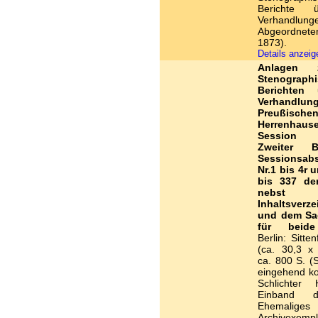
Berichte 
Verhandlung
Abgeordnete
1873).
Details anzei
Anlagen
Stenograph
Berichten 
Verhandlu
Preußische
Herrenhaus
Session 
Zweiter B
Sessionsabs
Nr.1 bis 4r 
bis 337 de
nebst
Inhaltsverze
und dem Sac
für beid
Berlin: Sitte
(ca. 30,3 x
ca. 800 S. (S
eingehend kol
Schlichter H
Einband d
Ehemaliges
Archivexem