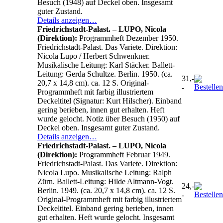
Besuch (1948) auf Deckel oben. Insgesamt
guter Zustand.
Details anzeigen…
Friedrichstadt-Palast. – LUPO, Nicola
(Direktion):
Programmheft Dezember 1950.
Friedrichstadt-Palast. Das Variete. Direktion:
Nicola Lupo / Herbert Schwenkner.
Musikalische Leitung: Karl Stäcker. Ballett-
Leitung: Gerda Schultze. Berlin. 1950. (ca.
31,-
20,7 x 14,8 cm). ca. 12 S. Original-
-
Programmheft mit farbig illustriertem
Deckeltitel (Signatur: Kurt Hilscher). Einband
gering berieben, innen gut erhalten. Heft
wurde gelocht. Notiz über Besuch (1950) auf
Deckel oben. Insgesamt guter Zustand.
Details anzeigen…
Friedrichstadt-Palast. – LUPO, Nicola
(Direktion):
Programmheft Februar 1949.
Friedrichstadt-Palast. Das Variete. Direktion:
Nicola Lupo. Musikalische Leitung: Ralph
Zürn. Ballett-Leitung: Hilde Altmann-Vogt.
24,-
Berlin. 1949. (ca. 20,7 x 14,8 cm). ca. 12 S.
-
Original-Programmheft mit farbig illustriertem
Deckeltitel. Einband gering berieben, innen
gut erhalten. Heft wurde gelocht. Insgesamt