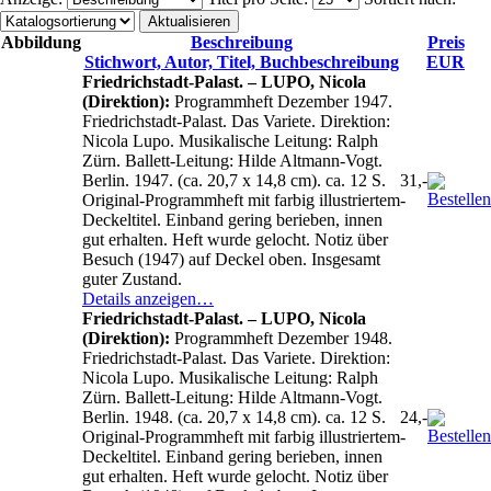
Abbildung
Beschreibung
Preis
Stichwort, Autor, Titel, Buchbeschreibung
EUR
Friedrichstadt-Palast. – LUPO, Nicola
(Direktion):
Programmheft Dezember 1947.
Friedrichstadt-Palast. Das Variete. Direktion:
Nicola Lupo. Musikalische Leitung: Ralph
Zürn. Ballett-Leitung: Hilde Altmann-Vogt.
Berlin. 1947. (ca. 20,7 x 14,8 cm). ca. 12 S.
31,-
Original-Programmheft mit farbig illustriertem
-
Deckeltitel. Einband gering berieben, innen
gut erhalten. Heft wurde gelocht. Notiz über
Besuch (1947) auf Deckel oben. Insgesamt
guter Zustand.
Details anzeigen…
Friedrichstadt-Palast. – LUPO, Nicola
(Direktion):
Programmheft Dezember 1948.
Friedrichstadt-Palast. Das Variete. Direktion:
Nicola Lupo. Musikalische Leitung: Ralph
Zürn. Ballett-Leitung: Hilde Altmann-Vogt.
Berlin. 1948. (ca. 20,7 x 14,8 cm). ca. 12 S.
24,-
Original-Programmheft mit farbig illustriertem
-
Deckeltitel. Einband gering berieben, innen
gut erhalten. Heft wurde gelocht. Notiz über