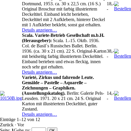
Dortmund, 1953. ca. 30 x 22,5 cm. (16 S.)
18,-
Original Broschur mit farbig illustriertem
-
Deckeltitel. Einband leicht berieben,
Deckeltitel mit 2 Aufklebern, hinterer Deckel
mit 1 Aufkleber beklebt, sonst gut erhalten.
Details anzeigen…
Scala. Variete-Betrieb Gesellschaft m.b.H.
(Herausgeber):
Scala. 1.-15. Oktb. 1936.
Col. de Basil´s Russisches Ballet. Berlin.
1936. (ca. 30 x 21 cm). 22 S. Original-Karton
38,-
mit beidseitig farbig illustriertem Deckeltitel.
-
Einband berieben und etwas fleckig, innen
noch sehr gut erhalten.
Details anzeigen…
Varieté, Zirkus und fahrende Leute.
Gemälde – Pastelle – Aquarelle –
Zeichnungen – Graphiken.
(Ausstellungskatalog).
Berlin: Galerie Pels-
14,-
Leusden. 1971. 20 x 21 cm. 24 S. Original
-
Karton mit illustriertem Deckeltitel, guter
Zustand.
Details anzeigen…
Einträge 1–12 von 12
Zurück
·
Vor
Seite:
1
Gehe zu
: