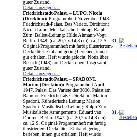
guter Zustand.
Details anzeigen…
Friedrichstadt-Palast. – LUPO, Nicola
(Direktion):
Programmheft November 1948.
Friedrichstadt-Palast. Das Variete. Direktion:
Nicola Lupo. Musikalische Leitung: Ralph
Zürn. Ballett-Leitung: Hilde Altmann-Vogt.
Berlin. 1948. (ca. 20,7 x 14,8 cm). ca. 12 S.
31,-
Original-Programmheft mit farbig illustriertem
-
Deckeltitel. Einband gering berieben, innen
gut erhalten. Heft wurde gelocht. Notiz über
Besuch (1948) auf Deckel oben. Insgesamt
guter Zustand.
Details anzeigen…
Friedrichstadt-Palast. – SPADONI,
Marion (Direktion):
Programmheft April
1947. Palast. Das Variete der 3000. Palast am
Bahnhof Friedrichstraße. Direktion: Marion
Spadoni. Künstlerische Leitung: Marion
Spadoni. Musikalische Leitung: Ralph Zürn.
Musikalische Arrangements: Eduard van
31,-
Dooren. Berlin. 1947. (ca. 20,7 x 14,8 cm).
-
ca. 12 S. Original-Programmheft mit farbig
illustriertem Deckeltitel. Einband gering
berieben, innen gut erhalten. Heft wurde