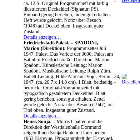
-
ca. 12 S. Original-Programmheft mit farbig
illustriertem Deckeltitel (Signatur: PS).
Einband gering berieben, innen gut erhalten.
Heft wurde gelocht. Notiz über Besuch
(1946) auf Deckel oben. Insgesamt guter
Zustand.
Details anzeigen…
Friedrichstadt-Palast. – SPADONI,
Marion (Direktion):
Programmzettel Juli
1947. Palast. Das Variete der 3000. Palast am
Bahnhof Friedrichstraße. Direktion: Marion
Spadoni. Künstlerische Leitung: Marion
Spadoni. Musikalische Leitung: Ralph Zürn.
Ballett-Leitung: Hilde Altmann-Vogt. Berlin.
24,-
1947. (ca. 20,7 x 14,8 cm). 1 Blatt, beidseitig
-
bedruckt. Original-Programmzettel mit
typografisch gestaltetem Deckeltitel. Blatt
gering berieben, sonst gut erhalten. Zettel
wurde gelocht. Notiz über Besuch (1947) auf
Titel oben. Insgesamt guter Zustand.
Details anzeigen…
Henie, Sonja. –
Morris Chalfen und die
Direktion der Westfalenhalle Dortmund
zeigen Ihnen Sonja Henie mit ihrer neuen
1953-Eisrevue. [Programmheft der Eisrevue].