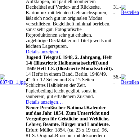
Aufklappen, mit partiell montiertem
Deckeltitel auf Vorder- und Rückseite.
31,-
Kartonbox mit leichten Gebrauchsspuren,
-
läßt sich noch gut im originalen Modus
verschließen. Begleitheft minimal berieben,
sonst sehr gut. Fotografische
Reproduktionen sehr gut erhalten,
zugehörige Deckblätter mit Titel jeweils mit
leichten Lagerspuren.
Details anzeigen…
Jugend-Telegraf. 1948, 2. Jahrgang, Heft
1-6 (Illustrierte Halbmonatsschrift).und
1949 Heft 1-8. (Illustrierte Monatsschrift).
14 Hefte in einem Band. Berlin, 1948/49.
56,-
4°. 6 x 12 Seiten und 8 x 15 Seiten.
-
Schlichtes Halbleinen der Zeit.
Papierbedingt leicht gegilbt, sonst in
sauberem, gut erhaltenem Zustand.
Details anzeigen…
Neuer Preußischer National-Kalender
auf das Jahr 1854. Zum Unterricht und
Vergnügen für Geistliche und Weltliche,
Lehrer, Beamte, Bürger und Landleute.
Erfurt: Müller. 1854. (ca. 23 x 19 cm). 96,
81 S. Original-Broschur mit dekoriertem