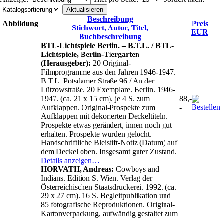
Beschreibung
Abbildung
Preis
Stichwort, Autor, Titel,
EUR
Buchbeschreibung
BTL-Lichtspiele Berlin. – B.T.L. / BTL-
Lichtspiele, Berlin-Tiergarten
(Herausgeber):
20 Original-
Filmprogramme aus den Jahren 1946-1947.
B.T.L. Potsdamer Straße 96 / An der
Lützowstraße. 20 Exemplare. Berlin. 1946-
1947. (ca. 21 x 15 cm). je 4 S. zum
88,-
Aufklappen. Original-Prospekte zum
-
Aufklappen mit dekorierten Deckeltiteln.
Prospekte etwas gerändert, innen noch gut
erhalten. Prospekte wurden gelocht.
Handschriftliche Bleistift-Notiz (Datum) auf
dem Deckel oben. Insgesamt guter Zustand.
Details anzeigen…
HORVATH, Andreas:
Cowboys and
Indians. Edition S. Wien. Verlag der
Österreichischen Staatsdruckerei. 1992. (ca.
29 x 27 cm). 16 S. Begleitpublikation und
85 fotografische Reproduktionen. Original-
Kartonverpackung, aufwändig gestaltet zum