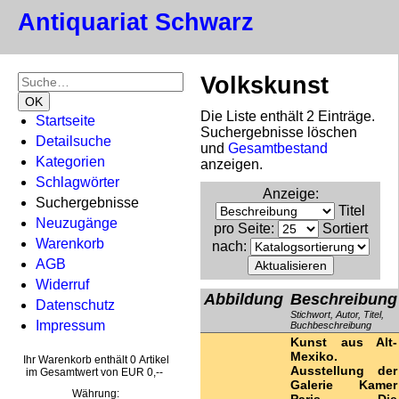
Antiquariat Schwarz
Volkskunst
Die Liste enthält 2 Einträge.
Startseite
Suchergebnisse löschen
Detailsuche
und
Gesamtbestand
Kategorien
anzeigen.
Schlagwörter
Anzeige
:
Suchergebnisse
Titel
Neuzugänge
pro Seite
:
Sortiert
Warenkorb
nach
:
AGB
Widerruf
Abbildung
Beschreibung
Datenschutz
Stichwort, Autor, Titel,
Impressum
Buchbeschreibung
Kunst aus Alt-
Mexiko.
Ihr Warenkorb enthält 0 Artikel
Ausstellung der
im Gesamtwert von EUR 0,--
Galerie Kamer
Währung: