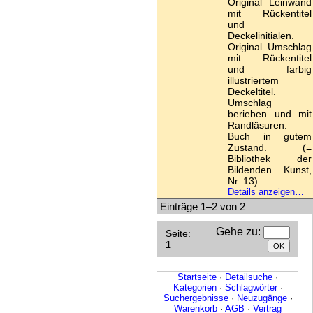
Original Leinwand
mit Rückentitel
und
Deckelinitialen.
Original Umschlag
mit Rückentitel
und farbig
illustriertem
Deckeltitel.
Umschlag
berieben und mit
Randläsuren.
Buch in gutem
Zustand. (=
Bibliothek der
Bildenden Kunst,
Nr. 13).
Details anzeigen…
Einträge 1–2 von 2
Gehe zu
:
Seite:
1
Startseite
·
Detailsuche
·
Kategorien
·
Schlagwörter
·
Suchergebnisse
·
Neuzugänge
·
Warenkorb
·
AGB
·
Vertrag