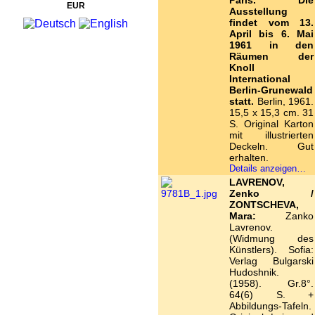
Paris. Die
EUR
Ausstellung
findet vom 13.
April bis 6. Mai
1961 in den
Räumen der
Knoll
International
Berlin-Grunewald
statt.
Berlin, 1961.
15,5 x 15,3 cm. 31
S. Original Karton
mit illustrierten
Deckeln. Gut
erhalten.
Details anzeigen…
LAVRENOV,
Zenko /
ZONTSCHEVA,
Mara:
Zanko
Lavrenov.
(Widmung des
Künstlers). Sofia:
Verlag Bulgarski
Hudoshnik.
(1958). Gr.8°.
64(6) S. +
Abbildungs-Tafeln.